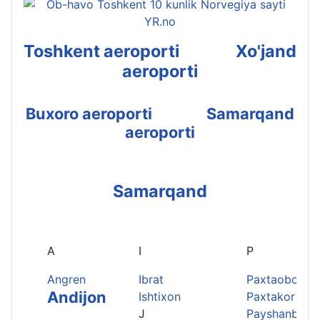
Toshkent aeroporti
Xo'jand
aeroporti
Buxoro aeroporti
Samarqand
aeroporti
Samarqand
A
I
P
Angren
Ibrat
Paxtaobod
Andijon
Ishtixon
Paxtakor
J
Payshanba