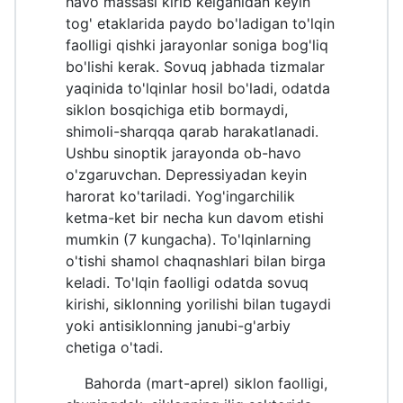
havo massasi kirib kelganidan keyin
tog' etaklarida paydo bo'ladigan to'lqin
faolligi qishki jarayonlar soniga bog'liq
bo'lishi kerak. Sovuq jabhada tizmalar
yaqinida to'lqinlar hosil bo'ladi, odatda
siklon bosqichiga etib bormaydi,
shimoli-sharqqa qarab harakatlanadi.
Ushbu sinoptik jarayonda ob-havo
o'zgaruvchan. Depressiyadan keyin
harorat ko'tariladi. Yog'ingarchilik
ketma-ket bir necha kun davom etishi
mumkin (7 kungacha). To'lqinlarning
o'tishi shamol chaqnashlari bilan birga
keladi. To'lqin faolligi odatda sovuq
kirishi, siklonning yorilishi bilan tugaydi
yoki antisiklonning janubi-g'arbiy
chetiga o'tadi.
Bahorda (mart-aprel) siklon faolligi,