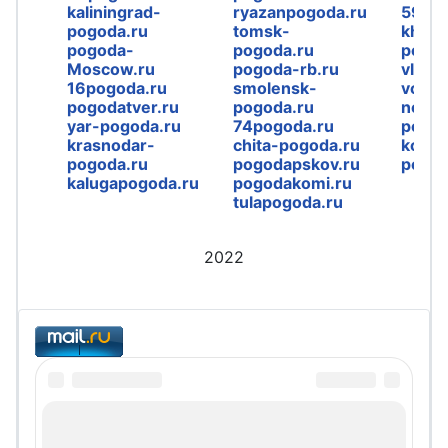
kaliningrad-
ryazanpogoda.ru
59pog
pogoda.ru
tomsk-
khaba
pogoda-
pogoda.ru
pogod
Moscow.ru
pogoda-rb.ru
vladi
16pogoda.ru
smolensk-
voron
pogodatver.ru
pogoda.ru
novos
yar-pogoda.ru
74pogoda.ru
pogod
krasnodar-
chita-pogoda.ru
kostr
pogoda.ru
pogodapskov.ru
pogod
kalugapogoda.ru
pogodakomi.ru
tulapogoda.ru
2022