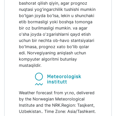
bashorat qilish qiyin, agar prognoz
nuqtasi yog'ingarchilik tushishi mumkin
bo'lgan joyda bo'lsa, lekin u shunchaki
etib bormasligi yoki boshqa tomonga
bir oz burilmasligi mumkin. va agar
o'sha joyda o'zgarishlarni qayd etish
uchun bir nechta ob-havo stantsiyalari
bo'lmasa, prognoz xato bo'lib qolar
edi. Norvegiyaning aniqlash uchun
kompyuter algoritmi butunlay
mustaqildir.
Weather forecast from yr.no, delivered
by the Norwegian Meteorological
Institute and the NRK.Region: Tasjkent,
Uzbekistan.. Time Zone: Asia/Tashkent.