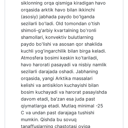
siklonning orqa qismiga kiradigan havo
orqasida arktik havo bilan ikkinchi
(asosiy) jabhada paydo bo'lganda
sezilarli bo'ladi. Old tomondan o'tish
shimoli-g'arbiy kvartalning bo'ronli
shamollari, konvektiv bulutlarning
paydo bo'lishi va asosan qor shaklida
kuchli yog'ingarchilik bilan birga keladi.
Atmosfera bosimi keskin ko'tariladi,
havo harorati pasayadi va nisbiy namlik
sezilarli darajada oshadi. Jabhaning
orqasida, yangi Arktika massalari
kelishi va antisiklon kuchayishi bilan
bosim kuchayadi va harorat pasayishda
davom etadi, ba'zan esa juda past
qiymatlarga etadi. Mutlaq minimal -25
C va undan past darajaga tushishi
mumkin. Qishda bu sovuq
tanaffuslarning chastotasi oyiga