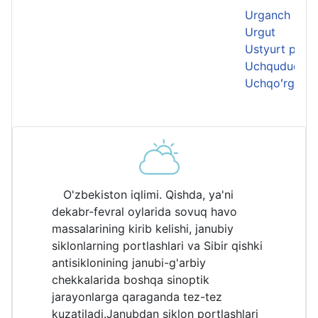
Urganch
Urgut
Ustyurt plato
Uchquduq
Uchqoʻrgʻon
O'zbekiston iqlimi. Qishda, ya'ni
dekabr-fevral oylarida sovuq havo
massalarining kirib kelishi, janubiy
siklonlarning portlashlari va Sibir qishki
antisiklonining janubi-g'arbiy
chekkalarida boshqa sinoptik
jarayonlarga qaraganda tez-tez
kuzatiladi.Janubdan siklon portlashlari