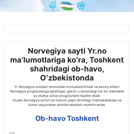
Norvegiya sayti Yr.no
maʼlumotlariga koʻra, Toshkent
shahridagi ob-havo,
Oʻzbekistonda
Yr Norvegiya soliqlari tomonidan moliyalashtiriladi va asosiy e'tibor
Norvegiya prognozlariga qaratilgan, garchi u dunyodagi har bir mamlakat
va shahar uchun prognozlarni taqdim etadi,
chunki Norvegiya uchun ob-havoni yaqin atrofdagi mamlakatlardan va
butun sayyoradan alohida aniqlash mumkin emas.
Ob-havo Toshkent