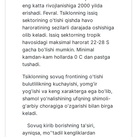
eng katta rivojlanishiga 2000 yilda
erishadi. Fevral. Tsiklonning issiq
sektorining o'tishi qishda havo
haroratining sezilarli darajada oshishiga
olib keladi. Issiq sektorning tropik
havosidagi maksimal harorat 22-28 S
gacha bo'lishi mumkin. Minimal
kamdan-kam hollarda 0 C dan pastga
tushadi.
Tsiklonning sovuq frontining o'tishi
bulutlilikning kuchayishi, yomg'ir
yog'ishi va keng xarakterga ega bo'lib,
shamol yo'nalishining ufqning shimoli-
g'arbiy choragiga o'zgarishi bilan birga
keladi.
Sovuq kirib borishning ta'siri,
ayniqsa, mo''tadil kengliklardan