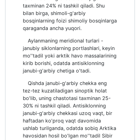
taxminan 24% ni tashkil qiladi. Shu
bilan birga, shimoli-g'arbiy
bosqinlarning foizi shimoliy bosqinlarga
qaraganda ancha yuqori.
Aylanmaning meridional turlari -
janubiy siklonlarning portlashlari, keyin
mo''tadil yoki arktik havo massalarining
kirib borishi, odatda antisiklonning
janubi-g'arbiy chetiga o'tadi.
Qishda janubi-g'arbiy chekka eng
tez-tez kuzatiladigan sinoptik holat
bo'lib, uning chastotasi taxminan 25-
30% ni tashkil qiladi. Antisiklonning
janubi-g'arbiy chekkasi uzoq vaqt, bir
haftadan ko'proq vaqt davomida
ushlab turilganda, odatda sobiq Arktika
havosidan hosil bo'lgan mo''tadil Sibir