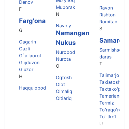
Mo'ynoq
Denov
Muborak
Ravon
F
N
Rishton
Farg'ona
Romitan
Navoiy
S
G
Namangan
Samarqa
Gagarin
Nukus
Gazli
Sarmishsoy
Nurobod
G`allaorol
darasi
Nurota
G'ijduvon
T
O
Gʻuzor
Talimarjon
H
Oqtosh
Taxiatosh
Olot
Haqqulobod
Taxtakoʻpir
Olmaliq
Tamerlane Ga
Oltiariq
Termiz
Toʻraqoʻrgʻon
To‘rtko‘l
U