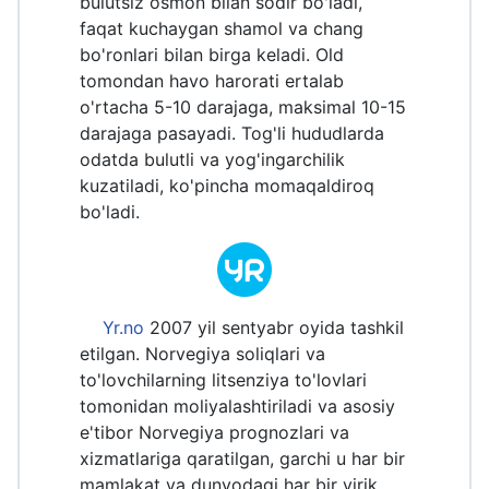
bulutsiz osmon bilan sodir bo'ladi,
faqat kuchaygan shamol va chang
bo'ronlari bilan birga keladi. Old
tomondan havo harorati ertalab
o'rtacha 5-10 darajaga, maksimal 10-15
darajaga pasayadi. Tog'li hududlarda
odatda bulutli va yog'ingarchilik
kuzatiladi, ko'pincha momaqaldiroq
bo'ladi.
Yr.no
2007 yil sentyabr oyida tashkil
etilgan. Norvegiya soliqlari va
to'lovchilarning litsenziya to'lovlari
tomonidan moliyalashtiriladi va asosiy
e'tibor Norvegiya prognozlari va
xizmatlariga qaratilgan, garchi u har bir
mamlakat va dunyodagi har bir yirik