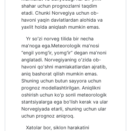
shahar uchun prognozlarni taqdim
etadi. Chunki Norvegiya uchun ob-
havoni yaqin davlatlardan alohida va
yaxlit holda aniqlash mumkin emas.
Yr soʻzi norveg tilida bir necha
maʼnoga ega.Meteorologik maʼnosi
“engil yomgʻir, yomgʻir” degan maʼnoni
anglatadi. Norvegiyaning o'zida ob-
havoni qo'shni mamlakatlardan ajratib,
aniq bashorat qilish mumkin emas.
Shuning uchun butun sayyora uchun
prognoz modellashtirilgan. Aniqlikni
oshirish uchun ko'p sonli meteorologik
stantsiyalarga ega bo'lish kerak va ular
Norvegiyada etarli, shuning uchun ular
uchun prognoz aniqroq.
Xatolar bor, siklon harakatini