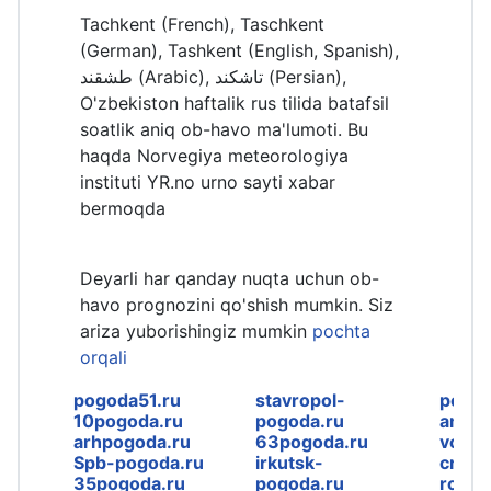
Tachkent (French), Taschkent
(German), Tashkent (English, Spanish),
طشقند (Arabic), تاشکند (Persian),
O'zbekiston haftalik rus tilida batafsil
soatlik aniq ob-havo ma'lumoti. Bu
haqda Norvegiya meteorologiya
instituti YR.no urno sayti xabar
bermoqda
Deyarli har qanday nuqta uchun ob-
havo prognozini qo'shish mumkin. Siz
ariza yuborishingiz mumkin
pochta
orqali
pogoda51.ru
stavropol-
pogod
10pogoda.ru
pogoda.ru
amurp
arhpogoda.ru
63pogoda.ru
volgo
Spb-pogoda.ru
irkutsk-
crime
35pogoda.ru
pogoda.ru
rosto