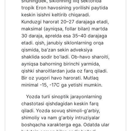
shuningdek, siklonning iliq sektorida
tropik Eron havosining yorilishi paytida
keskin isishni keltirib chiqaradi.
Kunduzgi harorat 20–27 darajaga etadi,
maksimal (ayniqsa, follar bilan) martda
30 daraja, aprelda esa 35–40 darajaga
etadi. qish, janubiy siklonlarning orqa
qismida, ba'zan sekin adveksiya
shaklida sodir bo'ladi. Ob-havo sharoiti,
ayniqsa bahorning birinchi yarmida,
qishki sharoitlardan juda oz farq qiladi.
Bir oz yuqori havo harorati. Mutlaq
minimal -15, -17C ga yetishi mumkin.
Yozda turli sinoptik jarayonlarning
chastotasi qishdagidan keskin farq
qiladi. Yozda sovuq shimoli-g'arbiy,
shimoliy va nam g'arbiy intruziyalar
boshqacha xarakterga ega. Odatda ular