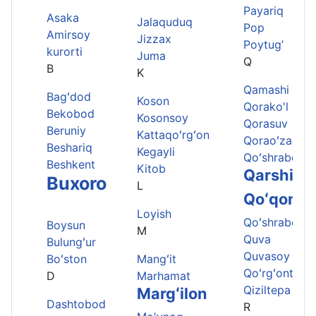
Payariq
Asaka
Jalaquduq
Pop
Amirsoy
Jizzax
Poytug’
kurorti
Juma
Q
B
K
Qamashi
Bagʻdod
Koson
Qorako'l
Bekobod
Kosonsoy
Qorasuv
Beruniy
Kattaqoʻrgʻon
Qoraoʻzak
Beshariq
Kegayli
Qoʻshrabot
Beshkent
Kitob
Qarshi
Buxoro
L
Qoʻqon
Loyish
Qoʻshrabot
Boysun
M
Quva
Bulungʻur
Quvasoy
Boʻston
Mangʻit
Qoʻrgʻontepa
D
Marhamat
Qiziltepa
Margʻilon
Dashtobod
R