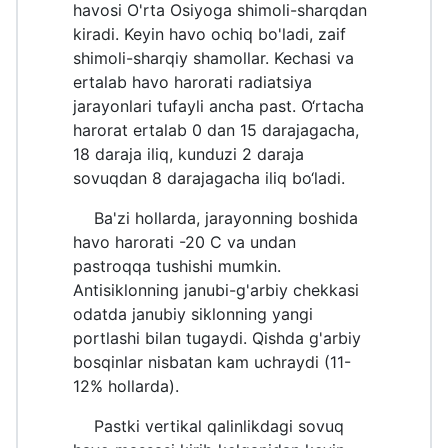
havosi O'rta Osiyoga shimoli-sharqdan
kiradi. Keyin havo ochiq bo'ladi, zaif
shimoli-sharqiy shamollar. Kechasi va
ertalab havo harorati radiatsiya
jarayonlari tufayli ancha past. O‘rtacha
harorat ertalab 0 dan 15 darajagacha,
18 daraja iliq, kunduzi 2 daraja
sovuqdan 8 darajagacha iliq bo‘ladi.
Ba'zi hollarda, jarayonning boshida
havo harorati -20 C va undan
pastroqqa tushishi mumkin.
Antisiklonning janubi-g'arbiy chekkasi
odatda janubiy siklonning yangi
portlashi bilan tugaydi. Qishda g'arbiy
bosqinlar nisbatan kam uchraydi (11-
12% hollarda).
Pastki vertikal qalinlikdagi sovuq